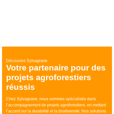
Découvrez Sylvagraire
Découvrez
Votre partenaire pour des
Sylvagraire
projets agroforestiers
réussis
Nous accompagnons vos projets
agroforestiers pour favoriser la
Chez Sylvagraire, nous sommes spécialisés dans
biodiversité et valoriser la nature.
l’accompagnement de projets agroforestiers, en mettant
l’accent sur la durabilité et la biodiversité. Nos solutions